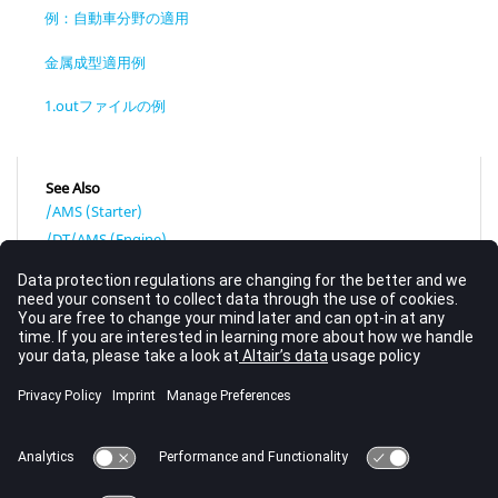
例：自動車分野の適用
金属成型適用例
1.outファイルの例
See Also
/AMS (Starter)
/DT/AMS (Engine)
RD-E：4400 AMSを用いたブロー成型