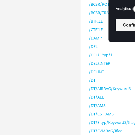
/BCSR/ROT
/BCSR/TRA
/BTFILE
/CTFILE
/DAMP
/DEL
/DEL/Eltyp/1
/DEL/INTER
/DELINT
/DT
/DT/AIRBAG/Keyword3
/DT/ALE
/DT/AMS
/DT/CST_AMS
/DT/Eltyp/Keyword3/Ifla
/DT/FVMBAG/Iflag