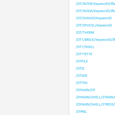
/DT/INTER/Keyword3/Ifl
/DT/NODA/Keyword3/Ifl
/DT/SHNOD/Keyword3
/DT/SPHCEL/Keyword3
/DT/THERM
/DT1/BRICK/Keyword3/If
/DT1/SHELL
/DT1TET10
/DTFILE
/DTIX
/DTSDE
/DTTSH
/DYNAIN/DT
/DYNAIN/SHELL/STRAIN
/DYNAIN/SHELL/STRESS
/DYREL