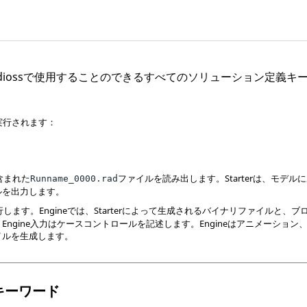
dioss
で使用することのできるすべてのソリューション定義キ
実行されます：
が含まれた
ファイルを読み出します。Starterは、モデ
Runname_0000.rad
ルを出力します。
実行します。Engineでは、Starterによって生成されるバイナリファイルと、
Engine入力はケースコントロールを記述します。Engineはアニメーショ
イルを生成します。
キーワード