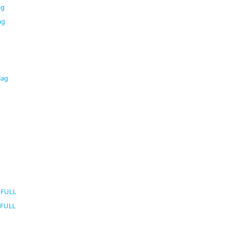
ag
ag
lag
/FULL
/FULL