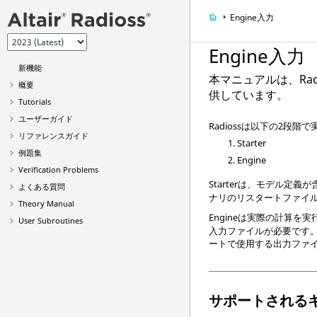
Engine入力
Engine入力
新機能
本マニュアルは、
Ra
概要
供しています。
Tutorials
ユーザーガイド
Radioss
は以下の2段階で
リファレンスガイド
Starter
例題集
Engine
Verification Problems
Starterは、モデル定義
よくある質問
ナリのリスタートファイ
Theory Manual
Engineは実際の計算を
User Subroutines
入力ファイルが必要です。
ートで使用する出力ファ
サポートされる