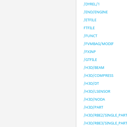
/DYREL/1
/END/ENGINE
/ETFILE
FTFILE
/FUNCT
/FVMBAG/MODIF
/FXINP
/GTFILE
/H3D/BEAM
/H3D/COMPRESS
/H3D/DT
/H3D/LSENSOR
/H3D/NODA
/H3D/PART
/H3D/RBE2/SINGLE_PAR
/H3D/RBE3/SINGLE_PAR