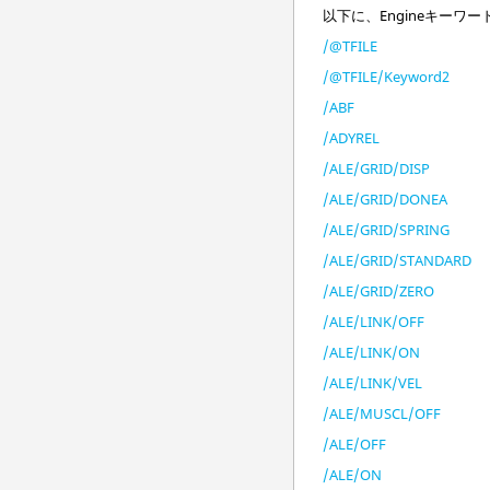
以下に、Engineキー
/@TFILE
/@TFILE/Keyword2
/ABF
/ADYREL
/ALE/GRID/DISP
/ALE/GRID/DONEA
/ALE/GRID/SPRING
/ALE/GRID/STANDARD
/ALE/GRID/ZERO
/ALE/LINK/OFF
/ALE/LINK/ON
/ALE/LINK/VEL
/ALE/MUSCL/OFF
/ALE/OFF
/ALE/ON