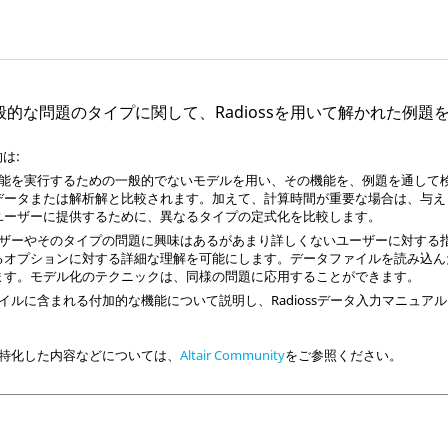
般的な問題のタイプに関して、
Radioss
を用いて解かれた例題
は:
能を実行するための一般的でないモデルを用い、その機能を、例題を通して
データまたは解析解と比較されます。加えて、計算時間が重要な場合は、与え
ユーザーに提供するために、異なるタイプの定式化を比較します。
ザーやそのタイプの問題に興味はあるがあまり詳しくないユーザーに対する
るオプションに対する詳細な理解を可能にします。データファイルを読み込ん
ます。モデル化のテクニックは、同様の問題に応用することができます。
イルに含まれる付加的な機能について説明し、
Radioss
データ入力マニュアル
特化した内容などについては、
Altair Community
をご参照ください。