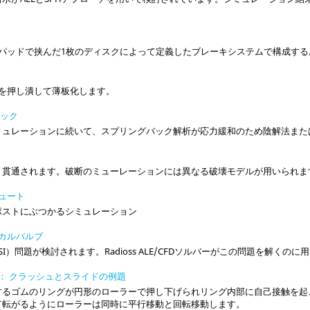
キパッドで挟んだ1枚のディスクによって定義したブレーキシステムで構成す
板を押し潰して薄板化します。
バック
ミュレーションに続いて、スプリングバック解析が応力緩和のため陰解法また
り貫通されます。破断のミューレーションには異なる破壊モデルが用いられま
シュート
ポストにぶつかるシミュレーション
ディカルバルブ
SI）問題が検討されます。
Radioss
ALE/CFDソルバーがこの問題を解くのに
ング： クラッシュとスライドの例題
するゴムのリングが円形のローラーで押し下げられリング内部に自己接触を起
て転がるようにローラーは同時に平行移動と回転移動します。