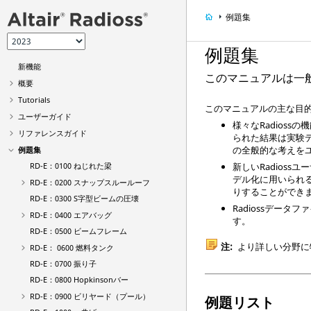
例題集
例題集
新機能
このマニュアルは一
概要
Tutorials
このマニュアルの主な目的
ユーザーガイド
様々な
Radioss
の機
リファレンスガイド
られた結果は実験
の全般的な考えを
例題集
RD-E：0100 ねじれた梁
新しい
Radioss
ユー
デル化に用いられ
RD-E：0200 スナップスルールーフ
りすることができ
RD-E：0300 S字型ビームの圧壊
Radioss
データファ
RD-E：0400 エアバッグ
す。
RD-E：0500 ビームフレーム
注:
より詳しい分野に
RD-E： 0600 燃料タンク
RD-E：0700 振り子
RD-E：0800 Hopkinsonバー
RD-E：0900 ビリヤード（プール）
例題リスト