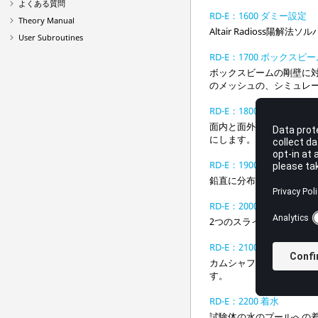
よくある質問
RD-E：1600 ダミー設定
Theory Manual
Altair
Radioss
陽解法ソル
User Subroutines
RD-E：1700 ボックスビ
ボックスビームの剛壁に
のメッシュの、シミュレ
RD-E：1800 正方形板
面内と面外の静荷重を受
にします。低減積分の矩形
RD-E：1900 波動伝播
鉛直に分布する荷重を受
RD-E：2000 アイスキュ
2つのスライディングチ
RD-E：2100 カム
カムシャフトのモデル化
す。
RD-E：2200 着水
試験体の水のプールへの着