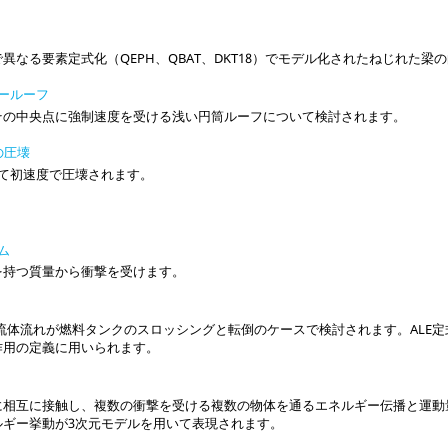
異なる要素定式化（QEPH、QBAT、DKT18）でモデル化されたねじれた梁
ルールーフ
その中央点に強制速度を受ける浅い円筒ルーフについて検討されます。
ムの圧壊
して初速度で圧壊されます。
ーム
を持つ質量から衝撃を受けます。
流体流れが燃料タンクのスロッシングと転倒のケースで検討されます。ALE定
作用の定義に用いられます。
に相互に接触し、複数の衝撃を受ける複数の物体を通るエネルギー伝播と運動
ルギー挙動が3次元モデルを用いて表現されます。