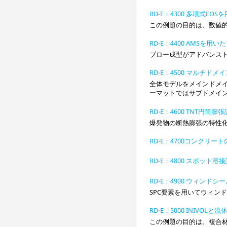
RD-E：4300 多項式E
この例題の目的は、数値
RD-E：4400 AMSを用
ブロー成型がアドバンスト
RD-E：4500 マルチドメ
全体モデルをメインドメ
ーマットではサブドメイ
RD-E：4600 TNT円筒膨
爆発物の断熱膨張の特性化
RD-E：4700コンクリー
RD-E：4800 スポット溶
RD-E：4900 ウィン
SPC要素を用いてウィン
RD-E：5000 INIVO
この例題の目的は、複合材