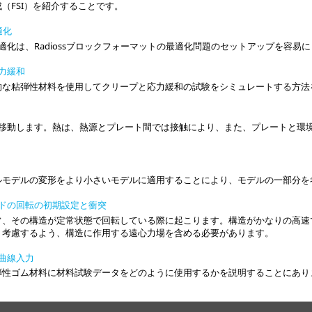
（FSI）を紹介することです。
最適化
適化は、
Radioss
ブロックフォーマットの最適化問題のセットアップを容易に
応力緩和
的な粘弾性材料を使用してクリープと応力緩和の試験をシミュレートする方法
を移動します。熱は、熱源とプレート間では接触により、また、プレートと環
ルモデルの変形をより小さいモデルに適用することにより、モデルの一部分を
ブレードの回転の初期設定と衝突
常、その構造が定常状態で回転している際に起こります。構造がかなりの高速
く考慮するよう、構造に作用する遠心力場を含める必要があります。
と曲線入力
弾性ゴム材料に材料試験データをどのように使用するかを説明することにあり