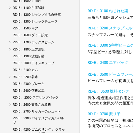
RD-E：1000： 曲げ
RD-E：1100 引張試験
RD-E：0100 ねじれた梁
RD-E：1200 ジャンプする自転車
三角形と四角形メッシュで
RD-E：1300 ショックチューブ
RD-E：0200 スナップス
RD-E：1500 ギア
スナップスルー問題は、
RD-E：1600 ダミー設定
RD-E：1700 ボックスビーム
RD-E：0300 S字型ビー
RD-E：1800 正方形板
S字型ビームが剛壁に対
RD-E：1900 波動伝播
RD-E：0400 エアバッグ
RD-E：2000 アイスキューブ
RD-E：2100 カム
RD-E：0500 ビームフレ
RD-E：2200 着水
ビームフレームが初速度
RD-E：2300 ブレーキ
RD-E：2400 薄板加工
RD-E： 0600 燃料タンク
RD-E： 2500 スプリングバック
流体-構造連成相互作用と
内の水と空気の間の相互
RD-E：2600 破断される板
RD-E：2700 サッカーのシュート
RD-E：0700 振り子
RD-E：3900 バイオメディカルバル
この例題の目的は、初期
ブ
る衝突のプロセスとエネ
RD-E：4200 ゴムのリング： クラッ