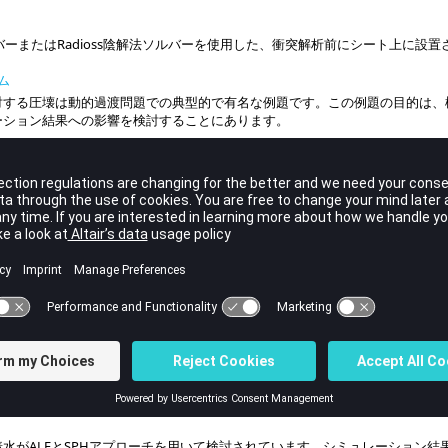
バーまたは
Radioss
陰解法ソルバーを使用した、衝突解析前にシート上に設置
ーム
対する圧壊は動的過渡問題での典型的で有名な例題です。この例題の目的は、
ーション結果への影響を検討することにあります。
ける正方形板は要素の単純なテストです。これは、弾性と弾塑性の場合の要素
シェルが完全積分のBATOZシェルと比較されます。三角形も検討されます。
ける半空間上の弾性波の伝播
ーブ
ャンネル上を落下するアイスキューブ。
で、エンジンの回転移動を取り込んでインテークとエギゾーストバルブ動作の
水がALEとSPHアプローチを用いて検討されています。シミュレーション