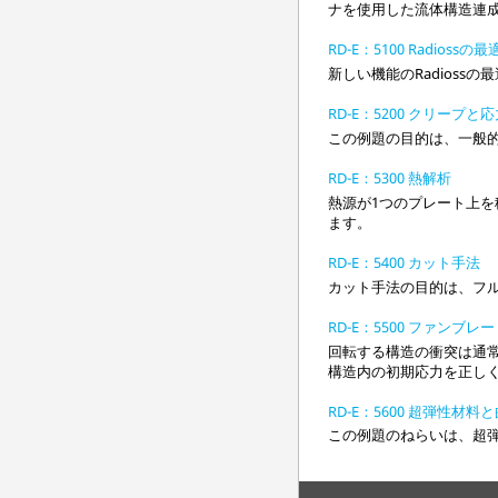
ナを使用した流体構造連成
RD-E：5100 Radiossの
新しい機能の
Radioss
の最
RD-E：5200 クリープと
この例題の目的は、一般
RD-E：5300 熱解析
熱源が1つのプレート上
ます。
RD-E：5400 カット手法
カット手法の目的は、フ
RD-E：5500 ファン
回転する構造の衝突は通
構造内の初期応力を正し
RD-E：5600 超弾性材料
この例題のねらいは、超