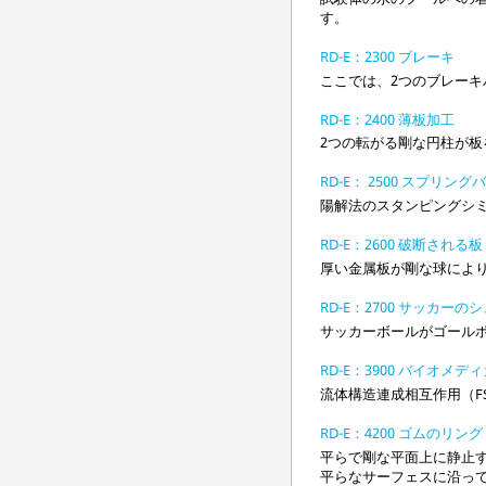
す。
RD-E：2300 ブレーキ
ここでは、2つのブレー
RD-E：2400 薄板加工
2つの転がる剛な円柱が
RD-E： 2500 スプリング
陽解法のスタンピングシ
RD-E：2600 破断される板
厚い金属板が剛な球によ
RD-E：2700 サッカーの
サッカーボールがゴール
RD-E：3900 バイオメ
流体構造連成相互作用（F
RD-E：4200 ゴムのリ
平らで剛な平面上に静止
平らなサーフェスに沿っ