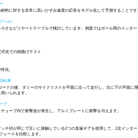
バー
の材料に対する非常に高いひずみ速度の応答をモデル化して予測することです
（プール）
を小さなビリヤードテーブルで検討しています。例題ではボール間のインター
定式化での純曲げテスト
特性化。
る自転車
レロードの後、ダミーのサイクリストが平面に沿って走行し、次に下の平面に
に用いられます。
ューブ
クチューブ内で衝撃波が発生し、アルミプレートに衝撃を与えます。
ピッチ径が同じで互いに接触している2つの直歯ギアを使用して、2次インタ
ーフェースを比較します。