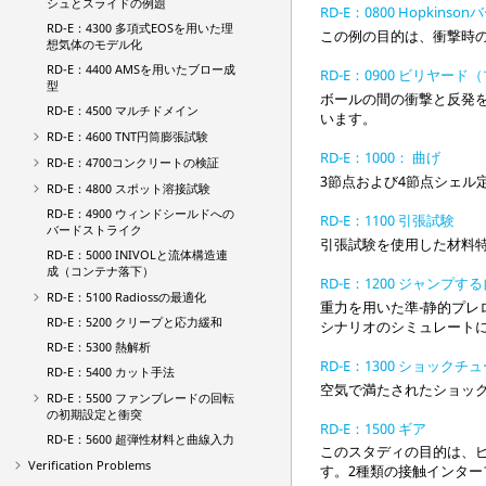
シュとスライドの例題
RD-E：0800 Hopkinson
RD-E：4300 多項式EOSを用いた理
この例の目的は、衝撃時
想気体のモデル化
RD-E：4400 AMSを用いたブロー成
RD-E：0900 ビリヤード
型
ボールの間の衝撃と反発
RD-E：4500 マルチドメイン
います。
RD-E：4600 TNT円筒膨張試験
RD-E：1000： 曲げ
RD-E：4700コンクリートの検証
3節点および4節点シェル
RD-E：4800 スポット溶接試験
RD-E：4900 ウィンドシールドへの
RD-E：1100 引張試験
バードストライク
引張試験を使用した材料
RD-E：5000 INIVOLと流体構造連
成（コンテナ落下）
RD-E：1200 ジャンプす
RD-E：5100
Radioss
の最適化
重力を用いた準-静的プ
RD-E：5200 クリープと応力緩和
シナリオのシミュレート
RD-E：5300 熱解析
RD-E：1300 ショックチ
RD-E：5400 カット手法
空気で満たされたショッ
RD-E：5500 ファンブレードの回転
の初期設定と衝突
RD-E：1500 ギア
RD-E：5600 超弾性材料と曲線入力
このスタディの目的は、
Verification Problems
す。2種類の接触インタ