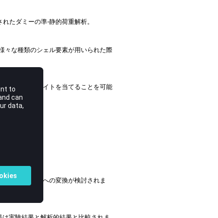
されたダミーの準-静的荷重解析。
様々な種類のシェル要素が用いられた際
定式化にハイライトを当てることを可能
ための線形移動への変換が検討されま
結果は実験結果と解析的結果と比較されま