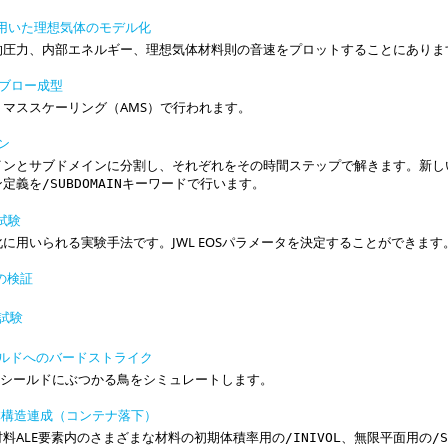
OSを用いた理想気体のモデル化
的圧力、内部エネルギー、理想気体材料則の音速をプロットすることにありま
いたブロー成型
マススケーリング（AMS）で行われます。
イン
インとサブドメインに分割し、それぞれをその時間ステップで解きます。新し
ン定義を
キーワードで行います。
/SUBDOMAIN
張試験
に用いられる実験手法です。JWL EOSパラメータを決定することができます
トの検証
接試験
ドシールドへのバードストライク
ドシールドにぶつかる鳥をシミュレートします。
Lと流体構造連成（コンテナ落下）
料ALE要素内のさまざまな材料の初期体積率用の
、無限平面用の
/INIVOL
/