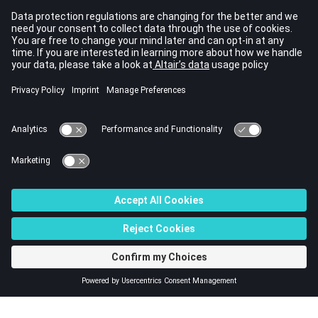
	.

/END
コメント
Engineのオプションは、メインファイルに含まれている必要
があります。Engineファイルでは
はサポートされ
#include
ません。
リスタートの場合は、Engineファイルのみを再生成すれば十
分です。
単一ファイル入力では、複数のEngineインスタンスはサポー
トされません。
© 2023 Altair Engineering, Inc. All Rights Reserved.
Intellectual Property Rights Notice
|
Technical Support
|
Cookie Consent
☼