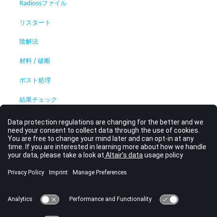
Radiossファイル
リスタート
陰解法
材料 / 破断
ポスト処理
結果チェック
接触インターフェース
時間ステップ
初期応力
運動条件
ユーザーサブルーチン
その他のオプション